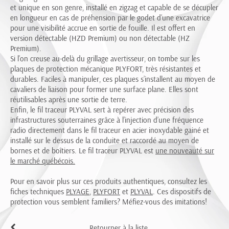
et unique en son genre, installé en zigzag et capable de se décupler
en longueur en cas de préhension par le godet d’une excavatrice
pour une visibilité accrue en sortie de fouille. Il est offert en
version détectable (HZD Premium) ou non détectable (HZ
Premium).
Si l’on creuse au-delà du grillage avertisseur, on tombe sur les
plaques de protection mécanique PLYFORT, très résistantes et
durables. Faciles à manipuler, ces plaques s’installent au moyen de
cavaliers de liaison pour former une surface plane. Elles sont
réutilisables après une sortie de terre.
Enfin, le fil traceur PLYVAL sert à repérer avec précision des
infrastructures souterraines grâce à l’injection d’une fréquence
radio directement dans le fil traceur en acier inoxydable gainé et
installé sur le dessus de la conduite et raccordé au moyen de
bornes et de boîtiers. Le fil traceur PLYVAL est
une nouveauté sur
le marché québécois.
Pour en savoir plus sur ces produits authentiques, consultez les
fiches techniques
PLYAGE
,
PLYFORT
et
PLYVAL
. Ces dispositifs de
protection vous semblent familiers? Méfiez-vous des imitations!
Retourner à la liste