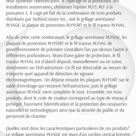
Pour optimiser l’identification, le repérage et la protection des
installations souterraines, choisissez l’option PLY3, PLY à la
puissance 3. Il s’agit en fait de la combinaison de trois produits
distribués par TechnoConsor Inc., soit le grillage avertisseur
PLYAGE, la plaque de protection PLYFORT et le fil traceur PLYVAL.
Afin de créer cette combinaison, le grillage avertisseur PLYAGE, les
plaques de protection PLYFORT et le fil traceur PLYVAL de
géoréférencement de précision s’installent l’un par-dessus l’autre à
différentes profondeurs. Muni d’une gaine de protection, le fil
traceur PLYVAL est d’abord disposé, manuellement ou en usine,
directement sur l’infrastructure. Ce fil est détectable au moyen de
n’importe quel appareil de détection de signaux
électromagnétiques. On dépose ensuite les plaques PLYFORT sur le
sable d’enrobage qui recouvre l’infrastructure, puis le grillage
avertisseur PLYAGE vient compléter le tout. Ensemble, ces trois
produits, dont le code de couleur correspond au type de réseau à
protéger, favorisent l’identification et la protection des ressources
naturelles et technologiques ainsi que la sécurité du public et du
personnel de chantier.
Quelles sont donc les caractéristiques particulières de ces produits?
Le grillage avertisseur PLYAGE est muni d’un cordon central breveté